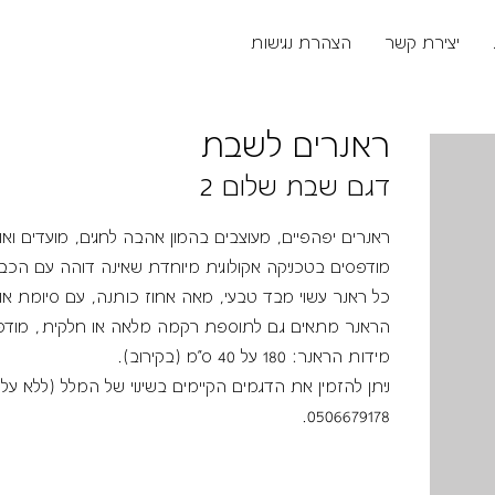
יצירת קשר
הצהרת נגישות
ראנרים לשבת
דגם שבת שלום 2
ראנרים יפהפיים, מעוצבים בהמון אהבה לחגים, מועדים ואו
מודפסים בטכניקה אקולוגית מיוחדת שאינה דוהה עם הכבי
כל ראנר עשוי מבד טבעי, מאה אחוז כותנה, עם סיומת אוב
הראנר מתאים גם לתוספת רקמה מלאה או חלקית, מודפ
מידות הראנר: 180 על 40 ס"מ (בקירוב).
ניתן להזמין את הדגמים הקיימים בשינוי של המלל (ללא ע
.
0506679178