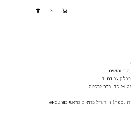
רחים.
סות והשנים.
רלוק עבודת יד.
ס על בד נהדר לרקמה!
לות נוספת) או הגודל בתיאום מראש בוואטסאפ