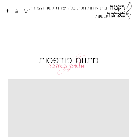
בית
אודות
חנות
בלוג
יצירת קשר
הצהרת
נגישות
מל++אים ב++אהבה
מתנות מודפסות