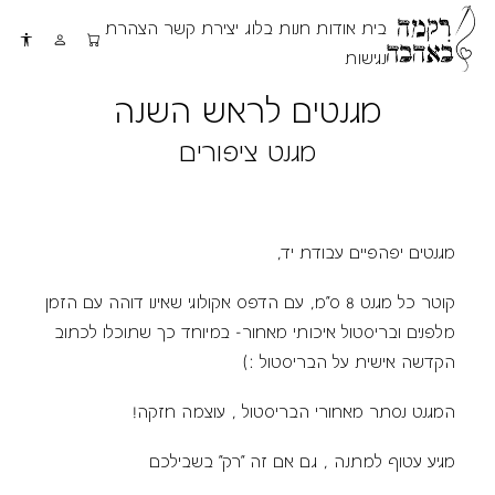
בית
אודות
חנות
בלוג
יצירת קשר
הצהרת
נגישות
מגנטים לראש השנה
מגנט ציפורים
מגנטים יפהפיים עבודת יד,
קוטר כל מגנט 8 ס"מ, עם הדפס אקולוגי שאינו דוהה עם הזמן
מלפנים ובריסטול איכותי מאחור- במיוחד כך שתוכלו לכתוב
הקדשה אישית על הבריסטול :)
המגנט נסתר מאחורי הבריסטול , עוצמה חזקה!
מגיע עטוף למתנה , גם אם זה "רק" בשבילכם