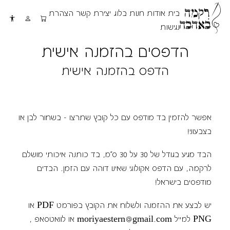
בית
אודות
חנות
בלוג
יצירת קשר
הצהרת
נגישות
הדפסים בהזמנה אישית
הדפס בהזמנה אישית
אפשר להזמין בד מודפס עם כל קובץ שתרצו - בשחור לבן או
בצבעוני!
הבד מגיע בגודל של 30 על 30 ס"מ, בד כותנה איכותי מושלם
לרקמה, עם הדפס אקולוגי שאינו דוהה עם הזמן. הבדים
מודפסים בישראל!
יש לבצע את ההזמנה ולשלוח את הקובץ בפורמט PDF או
PNG למייל
moriyaestern@gmail.com
או ל
וואטסאפ
,