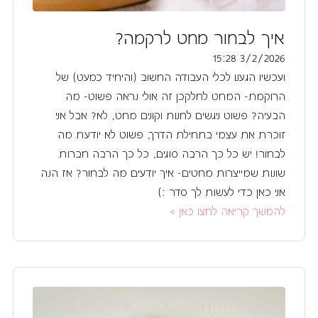
איך לבחור מחט לרקמה?
3/2/2026 15:28
ועכשיו הגענו לכלי העבודה החשוב (והיחיד כמעט) של
הרוקמת- המחט לחלקכן זה אולי נראה פשוט- מה
הבעיה? פשוט ניגשים לחנות וקונים מחט, לא? אבל אני
זוכרת את עצמי בתחילת הדרך, פשוט לא יודעת מה
לבחור! יש כל כך הרבה סוגים, כל כך הרבה חברות
שונות שמייצרות מחטים- איך יודעים מה לבחור? אז הנה
אני כאן כדי לעשות לך סדר :)
להמשך קריאה לחצו כאן >