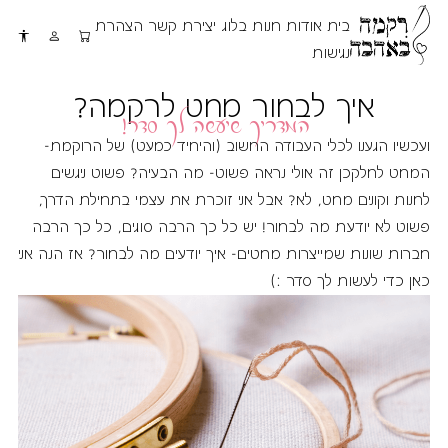
בית
אודות
חנות
בלוג
יצירת קשר
הצהרת
נגישות
המדריך שיעשה לך סדר!
איך לבחור מחט לרקמה?
ועכשיו הגענו לכלי העבודה החשוב (והיחיד כמעט) של הרוקמת-
המחט לחלקכן זה אולי נראה פשוט- מה הבעיה? פשוט ניגשים
לחנות וקונים מחט, לא? אבל אני זוכרת את עצמי בתחילת הדרך,
פשוט לא יודעת מה לבחור! יש כל כך הרבה סוגים, כל כך הרבה
חברות שונות שמייצרות מחטים- איך יודעים מה לבחור? אז הנה אני
כאן כדי לעשות לך סדר :)