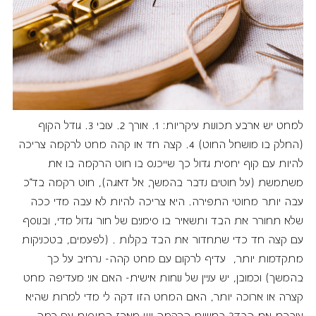
למחט יש ארבע תכונות עיקריות: 1. אורך 2. עובי 3. גודל הקוף
(החלק בו מושחל החוט) 4. קצה חד או קהה מחט לרקמה צריכה
להיות עם קוף יחסית גדול כך שייכנס בו חוט הרקמה בו את
משתמשת (על חוטים נדבר בהמשך, אל דאגה), חוט רקמה בד"כ
עבה יותר מחוטי התפירה. היא צריכה להיות לא עבה מדי ככה
שלא תחורר את הבד ותשאיר בו סימנים של חור גדול מדי, ובנוסף
עם קצה חד כדי שתחדור את הבד בקלות . (לפעמים, בטכניקות
מתקדמות יותר, עדיף לרקום עם מחט קהה- נרחיב על כך
בהמשך) וכמובן, יש עניין של נוחות אישית- האם אני מעדיפה מחט
קצרה או ארוכה יותר, האם המחט הזו דקה לי מדי למרות שהיא