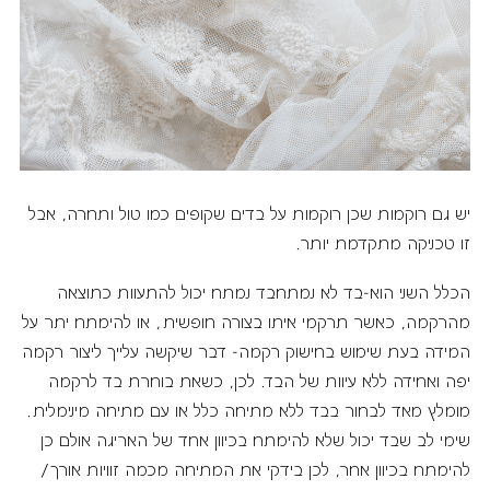
יש גם רוקמות שכן רוקמות על בדים שקופים כמו טול ותחרה, אבל
זו טכניקה מתקדמת יותר.
הכלל השני הוא-בד לא נמתחבד נמתח יכול להתעוות כתוצאה
מהרקמה, כאשר תרקמי איתו בצורה חופשית, או להימתח יתר על
המידה בעת שימוש בחישוק רקמה- דבר שיקשה עלייך ליצור רקמה
יפה ואחידה ללא עיוות של הבד. לכן, כשאת בוחרת בד לרקמה
מומלץ מאד לבחור בבד ללא מתיחה כלל או עם מתיחה מינימלית.
שימי לב שבד יכול שלא להימתח בכיוון אחד של האריגה אולם כן
להימתח בכיוון אחר, לכן בידקי את המתיחה מכמה זוויות אורך/